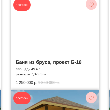
построен
Баня из бруса, проект Б-18
площадь 49 м²
размеры 7,3х9,3 м
1 250 000
р.
1 350 000
р.
построен