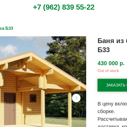
+7 (962) 839 55-22
са Б33
Баня из 
Б33
430 000
р.
Out of stock
ЗАКАЗАТЬ
В цену вклю
сборке.
Рассчитыва
доставка, к