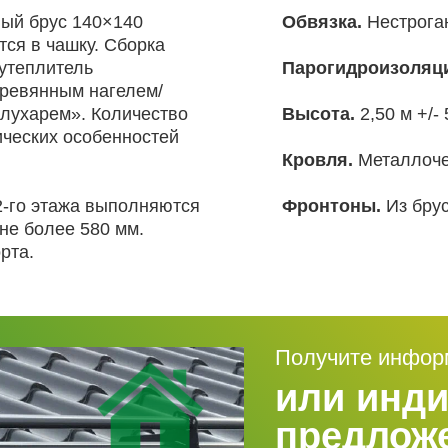
ый брус 140×140
Обвязка.
Нестроган
тся в чашку. Сборка
утеплитель
Парогидроизоляц
еревянным нагелем/
лухарем». Количество
Высота.
2,50 м +/- 
ических особенностей
Кровля.
Металлоче
2-го этажа выполняются
Фронтоны.
Из брус
не более 580 мм.
рта.
Получите инфо
или инд
предлож