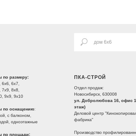
 по размеру:
ПКА-СТРОЙ
,
6х6
,
6х7
,
Отдел продаж:
,
7х9
,
8х8
,
Новосибирск, 630008
0
,
9х9
,
9х10
ул. Добролюбова 16, офис 1
этаж)
ы по оснащению
:
Деловой центр "Кинокопирова
сой
,
с балконом
,
фабрика"
рдой
,
одноэтажные
Производство профилированн
ы по площади: