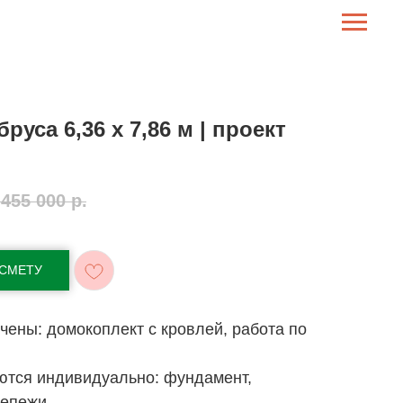
бруса 6,36 x 7,86 м | проект
455 000
р.
 СМЕТУ
чены: домокоплект с кровлей, работа по
ются индивидуально: фундамент,
репежи.