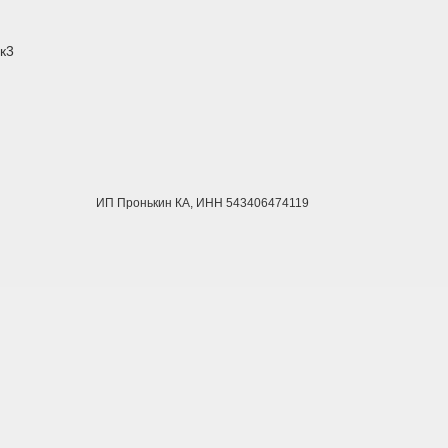
к3
ИП Пронькин КА, ИНН 543406474119