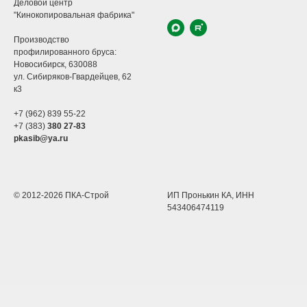
Деловой центр
"Кинокопировальная фабрика"
Производство
профилированного бруса:
Новосибирск, 630088
ул.
Сибиряков-Гвардейцев, 62
к3
+7 (962) 839 55-22
+7 (383)
380 27-83
pkasib@ya.ru
© 2012-2026 ПКА-Строй
ИП Пронькин КА, ИНН
543406474119