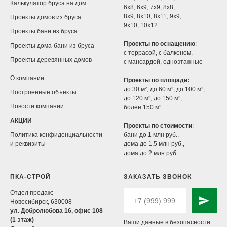
Калькулятор бруса на дом
6х8
,
6х9
,
7х9
,
8х8
,
8х9
,
8х10
,
8x11
,
9х9
,
Проекты домов из бруса
9х10
,
10x12
Проекты бани из бруса
Проекты по оснащению
:
Проекты дома-бани из бруса
с террасой
,
с балконом
,
Проекты деревянных домов
с мансардой
,
одноэтажные
О компании
Проекты по площади:
до 30 м²
,
до 60 м²
,
до 100 м²
,
Построенные объекты
до 120 м²
,
до 150 м²
,
Новости компании
более 150 м²
АКЦИИ
Проекты по стоимости
:
Политика конфиденциальности
бани до 1 млн руб.
,
и реквизиты
дома до 1,5 млн руб.
,
дома до 2 млн руб.
ПКА-СТРОЙ
ЗАКАЗАТЬ ЗВОНОК
Отдел продаж:
Новосибирск, 630008
ул. Добролюбова 16, офис 108
(1 этаж)
Ваши данные
в безопасности
.