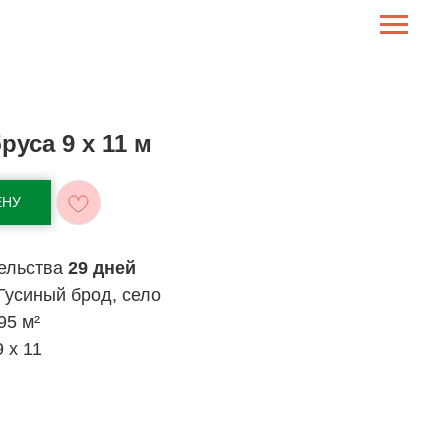
руса 9 x 11 м
ЕНУ
тельства
29 дней
Гусиный брод, село
95 м²
 х 11