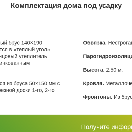
Комплектация дома под усадку
ый брус 140×190
Обвязка.
Нестроган
тся в «теплый угол».
нцовый утеплитель
Парогидроизоляц
цинкованным
Высота.
2,50 м.
я из бруса 50×150 мм с
Кровля.
Металлоче
зной доски 1-го, 2-го
Фронтоны.
Из брус
Получите инфо