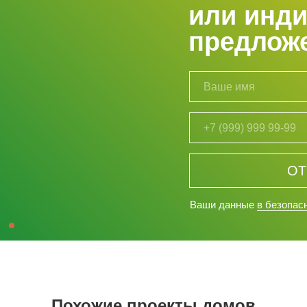
или инд
предлож
ОТ
Ваши данные
в безопас
Похожие проекты домов