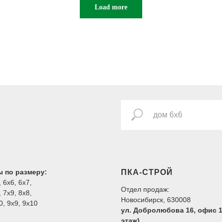
Load more
 по размеру:
ПКА-СТРОЙ
,
6х6
,
6х7
,
Отдел продаж:
,
7х9
,
8х8
,
Новосибирск, 630008
0
,
9х9
,
9х10
ул. Добролюбова 16, офис 1
этаж)