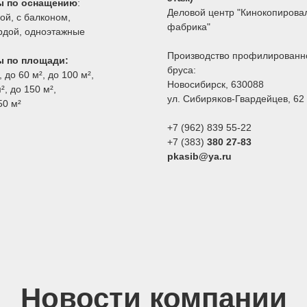
ы по оснащению
:
Деловой центр "Кинокопирова
сой
,
с балконом
,
фабрика"
рдой
,
одноэтажные
Производство профилированн
ы по площади:
бруса:
,
до 60 м²
,
до 100 м²
,
Новосибирск, 630088
²
,
до 150 м²
,
ул.
Сибиряков-Гвардейцев, 62 
50 м²
+7 (962) 839 55-22
+7 (383)
380 27-83
pkasib@ya.ru
Новости компании