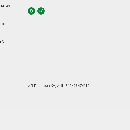
льная
ого
к3
ИП Пронькин КА, ИНН 543406474119